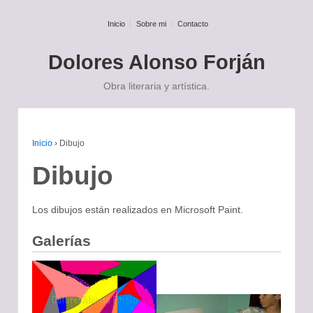
Inicio
Sobre mi
Contacto
Dolores Alonso Forján
Obra literaria y artística.
La poesía es algo que anda en la
Inicio
›
Dibujo
calle
Dibujo
Federico García Lorca
Los dibujos están realizados en Microsoft Paint.
Galerías