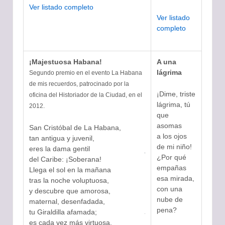
Ver listado completo
Ver listado
completo
¡Majestuosa Habana!
A una
lágrima
Segundo premio en el evento La Habana
de mis recuerdos, patrocinado por la
¡Dime, triste
oficina del Historiador de la Ciudad, en el
lágrima, tú
2012.
que
asomas
San Cristóbal de La Habana,
a los ojos
tan antigua y juvenil,
de mi niño!
eres la dama gentil
¿Por qué
del Caribe: ¡Soberana!
empañas
Llega el sol en la mañana
esa mirada,
tras la noche voluptuosa,
con una
y descubre que amorosa,
nube de
maternal, desenfadada,
pena?
tu Giraldilla afamada;
es cada vez más virtuosa.