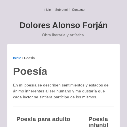
Inicio
Sobre mi
Contacto
Dolores Alonso Forján
Obra literaria y artística.
La poesía es algo que anda en la
Inicio
›
Poesía
calle
Poesía
Federico García Lorca
En mi poesía se describen sentimientos y estados de
ánimo inherentes al ser humano y me gustaría que
cada lector se sintiera partícipe de los mismos.
Poesía para adulto
Poesía
infantil