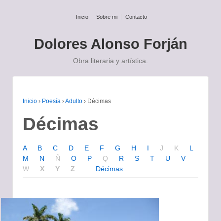
Inicio
Sobre mi
Contacto
Dolores Alonso Forján
Obra literaria y artística.
La poesía es algo que anda en la
Inicio
›
Poesía
›
Adulto
›
Décimas
calle
Décimas
Federico García Lorca
A B C
D E F
G H I
J K
L
M N
Ñ
O P
Q
R S T
U V
W
X Y Z
Décimas